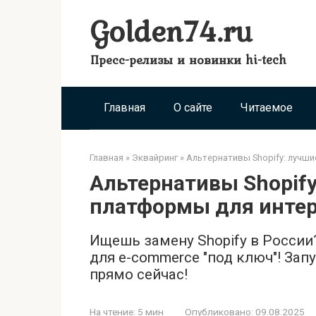
Перейти
Golden74.ru
к
контенту
Пресс-релизы и новинки hi-tech
Главная
О сайте
Читаемое
Главная
»
Эквайринг
»
Альтернативы Shopify: лучши
Альтернативы Shopify
платформы для интер
Ищешь замену Shopify в России
для e-commerce "под ключ"! За
прямо сейчас!
На чтение:
5 мин
Опубликовано:
09.08.2025