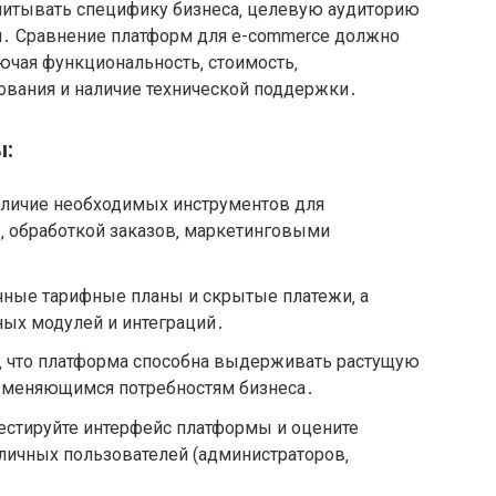
читывать специфику бизнеса‚ целевую аудиторию
и․ Сравнение платформ для e-commerce должно
ючая функциональность‚ стоимость‚
ования и наличие технической поддержки․
ы:
аличие необходимых инструментов для
‚ обработкой заказов‚ маркетинговыми
чные тарифные планы и скрытые платежи‚ а
ных модулей и интеграций․
‚ что платформа способна выдерживать растущую
изменяющимся потребностям бизнеса․
естируйте интерфейс платформы и оцените
зличных пользователей (администраторов‚