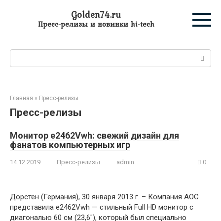
Перейти
Golden74.ru
к
Пресс-релизы и новинки hi-tech
контенту
Поиск:
Главная
»
Пресс-релизы
Пресс-релизы
Монитор e2462Vwh: свежий дизайн для
фанатов компьютерных игр
14.12.2019
Пресс-релизы
admin
0
Дорстен (Германия), 30 января 2013 г. – Компания AOC
представила e2462Vwh — стильный Full HD монитор с
диагональю 60 см (23,6″), который был специально