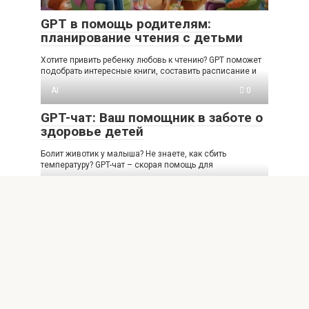
GPT в помощь родителям:
планирование чтения с детьми
Хотите привить ребенку любовь к чтению? GPT поможет
подобрать интересные книги, составить расписание и
AI
0
GPT-чат: Ваш помощник в заботе о
здоровье детей
Болит животик у малыша? Не знаете, как сбить
температуру? GPT-чат – скорая помощь для
AI
0
Как GPT-чат помогает семье
планировать финансы на год
Хотите взять финансы под контроль? GPT-чат поможет
составить семейный бюджет на год, проанализировать
расходы