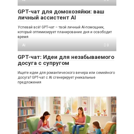
GPT-чат для домохозяйки: ваш
личный ассистент AI
Успевай всё! GPT-чат – твой личный AI-помощник,
который оптимизирует планирование дня и освободит
время
AI
0
GPT-чат: Идеи для незабываемого
досуга с супругом
Ищете идеи для романтического вечера или семейного
досуга? GPT-чат с AI сгенерирует уникальные
предложения
AI
0