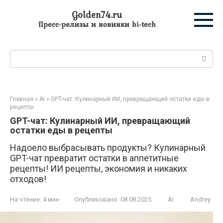
Перейти
Golden74.ru
к
Пресс-релизы и новинки hi-tech
контенту
Поиск:
Главная
»
AI
»
GPT-чат: Кулинарный ИИ, превращающий остатки еды в
рецепты
GPT-чат: Кулинарный ИИ, превращающий
остатки еды в рецепты
Надоело выбрасывать продукты? Кулинарный
GPT-чат превратит остатки в аппетитные
рецепты! ИИ рецепты, экономия и никаких
отходов!
На чтение:
4 мин
Опубликовано:
08.08.2025
AI
Andrey