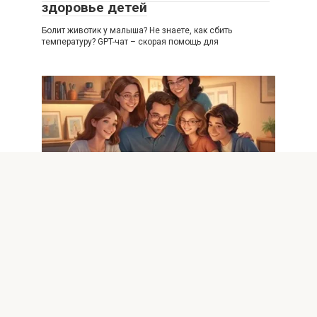
здоровье детей
Болит животик у малыша? Не знаете, как сбить
температуру? GPT-чат – скорая помощь для
AI
0
Как GPT-чат помогает семье
планировать финансы на год
Хотите взять финансы под контроль? GPT-чат поможет
составить семейный бюджет на год, проанализировать
расходы