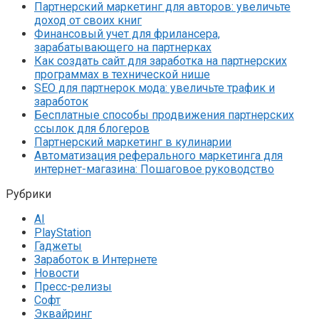
Партнерский маркетинг для авторов: увеличьте
доход от своих книг
Финансовый учет для фрилансера,
зарабатывающего на партнерках
Как создать сайт для заработка на партнерских
программах в технической нише
SEO для партнерок мода: увеличьте трафик и
заработок
Бесплатные способы продвижения партнерских
ссылок для блогеров
Партнерский маркетинг в кулинарии
Автоматизация реферального маркетинга для
интернет-магазина: Пошаговое руководство
Рубрики
AI
PlayStation
Гаджеты
Заработок в Интернете
Новости
Пресс-релизы
Софт
Эквайринг