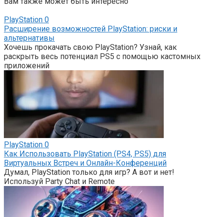
Вам также может быть интересно
PlayStation
0
Расширение возможностей PlayStation: риски и
альтернативы
Хочешь прокачать свою PlayStation? Узнай, как
раскрыть весь потенциал PS5 с помощью кастомных
приложений
PlayStation
0
Как Использовать PlayStation (PS4, PS5) для
Виртуальных Встреч и Онлайн-Конференций
Думал, PlayStation только для игр? А вот и нет!
Используй Party Chat и Remote