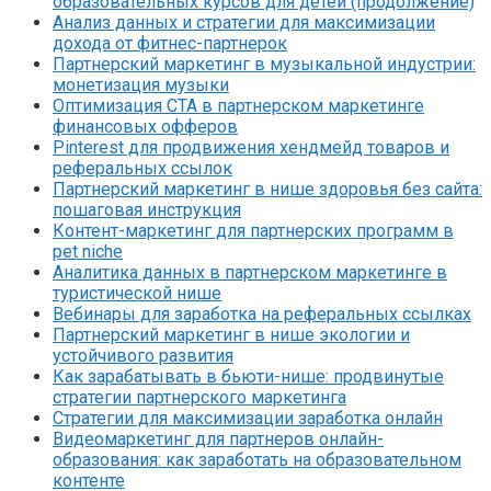
образовательных курсов для детей (продолжение)
Анализ данных и стратегии для максимизации
дохода от фитнес-партнерок
Партнерский маркетинг в музыкальной индустрии:
монетизация музыки
Оптимизация CTA в партнерском маркетинге
финансовых офферов
Pinterest для продвижения хендмейд товаров и
реферальных ссылок
Партнерский маркетинг в нише здоровья без сайта:
пошаговая инструкция
Контент-маркетинг для партнерских программ в
pet niche
Аналитика данных в партнерском маркетинге в
туристической нише
Вебинары для заработка на реферальных ссылках
Партнерский маркетинг в нише экологии и
устойчивого развития
Как зарабатывать в бьюти-нише: продвинутые
стратегии партнерского маркетинга
Стратегии для максимизации заработка онлайн
Видеомаркетинг для партнеров онлайн-
образования: как заработать на образовательном
контенте