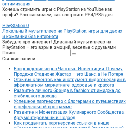
оптимизация
Хочешь стримить игры с PlayStation на YouTube как
профи? Рассказываем, как настроить PS4/PS5 для
PlayStation
0
Локальный мультиплеер на PlayStation: игры для двоих
и компании без интернета
Забудьте про интернет! Диванный мультиплеер на
PlayStation – это взрыв эмоций, веселье с друзьями
Поиск:
Свежие записи
Возрождение через Частные Инвестиции: Почему
Продажа Стадиона Жастар – это Шанс, а Не Потеря
Отзывы клиентов как инструмент лидогенерации в
аффилиатном маркетинге: здоровье и красота
Развитие личного бренда в fashion: от имиджа до
стабильного дохода
Успешное партнерство с блогерами о путешествиях
в реферальной программе
Развитие и Монетизация Кулинарного Сообщества:
Аргументированный Подход
Как продвигать партнерские ссылки в нише