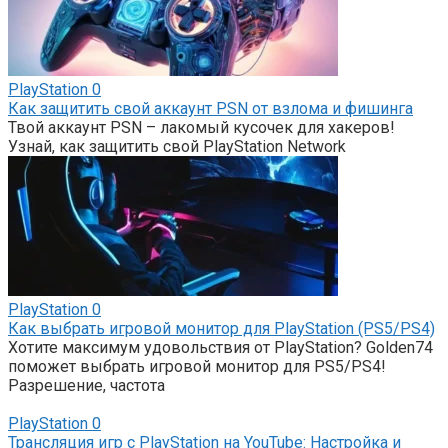
PlayStation
0
Как защитить свой аккаунт PSN от взлома и фишинга
Твой аккаунт PSN – лакомый кусочек для хакеров!
Узнай, как защитить свой PlayStation Network
PlayStation
0
Как выбрать игровой монитор для PlayStation (PS5/PS4)
Хотите максимум удовольствия от PlayStation? Golden74
поможет выбрать игровой монитор для PS5/PS4!
Разрешение, частота
PlayStation
0
Трансляция игр с PlayStation на YouTube: Настройка и