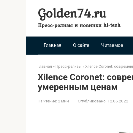
Перейти
Golden74.ru
к
контенту
Пресс-релизы и новинки hi-tech
Главная
О сайте
Читаемое
Главная
»
Пресс-релизы
»
Xilence Coronet: совреме
Xilence Coronet: сов
умеренным ценам
На чтение:
2 мин
Опубликовано:
12.06.2022